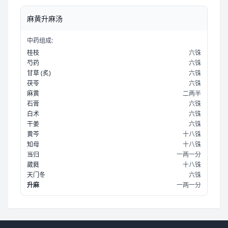
麻黄升麻汤
中药组成:
桂枝
六铢
芍药
六铢
甘草
(炙)
六铢
茯苓
六铢
麻黄
二两半
石膏
六铢
白术
六铢
干姜
六铢
黄芩
十八铢
知母
十八铢
当归
一两一分
葳蕤
十八铢
天门冬
六铢
升麻
一两一分