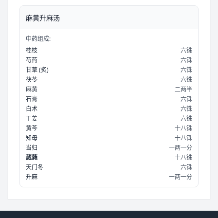
麻黄升麻汤
中药组成:
桂枝
六铢
芍药
六铢
甘草
(炙)
六铢
茯苓
六铢
麻黄
二两半
石膏
六铢
白术
六铢
干姜
六铢
黄芩
十八铢
知母
十八铢
当归
一两一分
葳蕤
十八铢
天门冬
六铢
升麻
一两一分