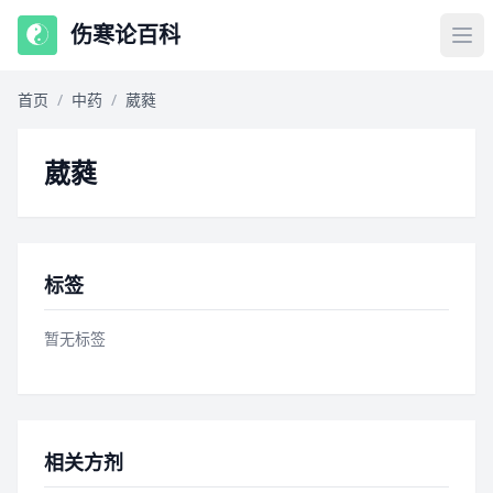
伤寒论百科
首页
/
中药
/
葳蕤
葳蕤
标签
暂无标签
相关方剂