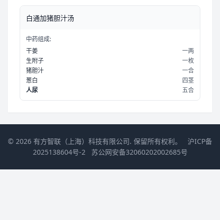
白通加猪胆汁汤
中药组成:
干姜
一两
生附子
一枚
猪胆汁
一合
葱白
四茎
人尿
五合
© 2026 有方智联（上海）科技有限公司. 保留所有权利。
沪ICP备
2025138604号-2
苏公网安备32060202002685号