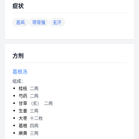
症状
恶风
项背强
无汗
方剂
葛根汤
组成：
桂枝
二两
芍药
二两
甘草
（炙）
二两
生姜
三两
大枣
十二枚
葛根
四两
麻黄
三两