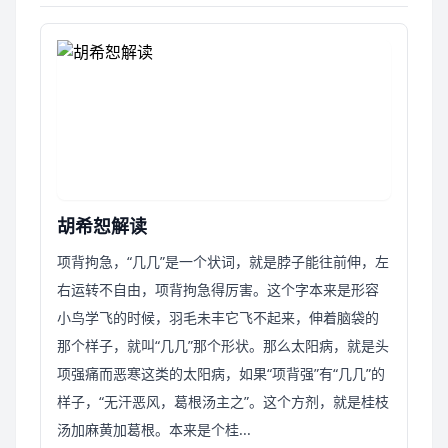
胡希恕解读
项背拘急，“几几”是一个状词，就是脖子能往前伸，左
右运转不自由，项背拘急得厉害。这个字本来是形容
小鸟学飞的时候，羽毛未丰它飞不起来，伸着脑袋的
那个样子，就叫“几几”那个形状。那么太阳病，就是头
项强痛而恶寒这类的太阳病，如果“项背强”有“几几”的
样子，“无汗恶风，葛根汤主之”。这个方剂，就是桂枝
汤加麻黄加葛根。本来是个桂...