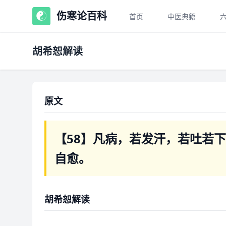
伤寒论百科
首页
中医典籍
胡希恕解读
原文
【58】凡病，若发汗，若吐若
自愈。
胡希恕解读