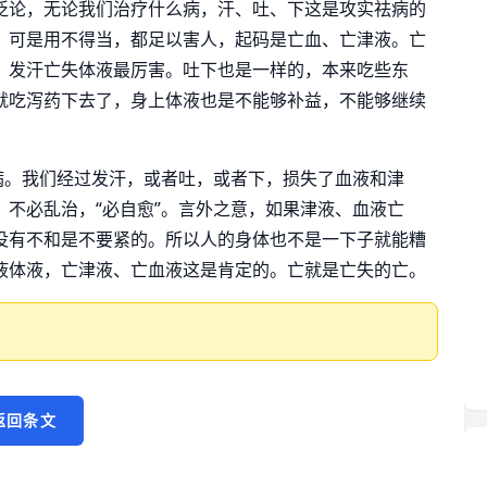
泛论，无论我们治疗什么病，汗、吐、下这是攻实祛病的
，可是用不得当，都足以害人，起码是亡血、亡津液。亡
，发汗亡失体液最厉害。吐下也是一样的，本来吃些东
就吃泻药下去了，身上体液也是不能够补益，不能够继续
病。我们经过发汗，或者吐，或者下，损失了血液和津
不必乱治，“必自愈”。言外之意，如果津液、血液亡
没有不和是不要紧的。所以人的身体也不是一下子就能糟
液体液，亡津液、亡血液这是肯定的。亡就是亡失的亡。
返回条文