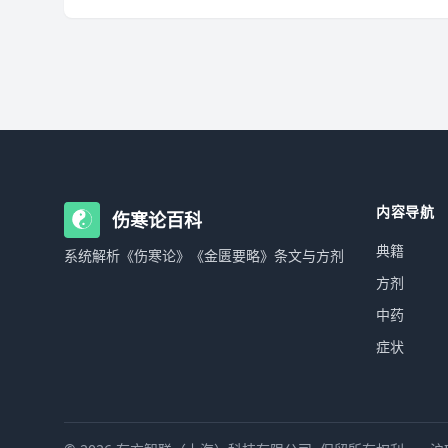
内容导航
伤寒论百科
典籍
系统解析《伤寒论》《金匮要略》条文与方剂
方剂
中药
症状