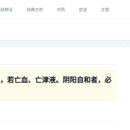
六经辨证
经典方剂
中药
症状
文章
下，若亡血、亡津液。阴阳自和者，必