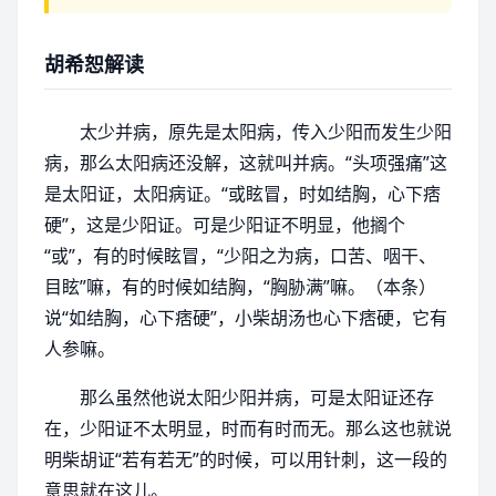
胡希恕解读
太少并病，原先是太阳病，传入少阳而发生少阳
病，那么太阳病还没解，这就叫并病。“头项强痛”这
是太阳证，太阳病证。“或眩冒，时如结胸，心下痞
硬”，这是少阳证。可是少阳证不明显，他搁个
“或”，有的时候眩冒，“少阳之为病，口苦、咽干、
目眩”嘛，有的时候如结胸，“胸胁满”嘛。（本条）
说“如结胸，心下痞硬”，小柴胡汤也心下痞硬，它有
人参嘛。
那么虽然他说太阳少阳并病，可是太阳证还存
在，少阳证不太明显，时而有时而无。那么这也就说
明柴胡证“若有若无”的时候，可以用针刺，这一段的
意思就在这儿。