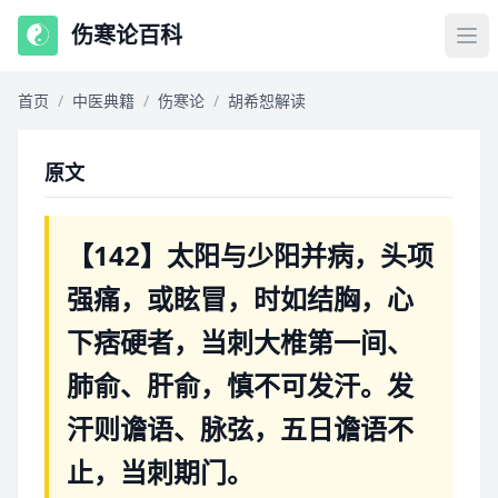
伤寒论百科
首页
/
中医典籍
/
伤寒论
/
胡希恕解读
原文
【142】太阳与少阳并病，头项
强痛，或眩冒，时如结胸，心
下痞硬者，当刺大椎第一间、
肺俞、肝俞，慎不可发汗。发
汗则谵语、脉弦，五日谵语不
止，当刺期门。