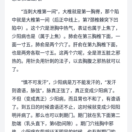
“当刺大椎第一间”，大椎就是第一胸脊，那个陷
中就是大椎第一间（后正中线上，第7颈椎棘突下凹
陷中）。这个穴是泄胸中热气，表证也属于上焦了，
少阳病也是（属于上焦）。肺俞在第三胸椎下面，一
面一寸五，肺俞是两个穴了。肝俞在第九胸椎下面，
也是两旁各取一寸五。这两个穴呢，全是泄五脏之邪
热的。用针灸用针刺的法子，以去胸腹之邪热就可以
了。
“慎不可发汗”，少阳病是万不能发汗的，“发汗
则谵语，脉弦”，脉真正弦了，真正变成少阳病了。
不但（变成真正）少阳病，而且胃也不和了，有谵语
了。到五日的时候谵语还不止，这时候就变成少阳阳
明并病了。那么也可以刺期门。期门就在乳下面第二
肋端（乳头直下，第6肋间隙）。期门穴祛胸中邪
热，少阳病在柴胡证不明显的时候，也有刺期门的。